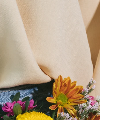
energías transformadoras que nos invitan
a nuevos comienzos, pero también a una
escucha más profunda de aquello que está
cambiando de forma dentro de nosotras
No es un mes para atravesar con prisaEs
un mes para sentir Porque julio no llega
para darnos todas las respuestas de
inmediatoLlega para mostrarnos qué
preguntas ya no podemos evitar Es un mes
de transición, reorganización interior,
memoria, intu