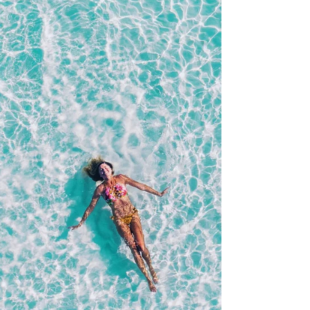
algunas personas eligen transformar su
dolor en lugar de transmitirlo a los demás
Si tuvieras que confiar en un mapa
preferirías que lo hubiera dibujado
alguien que realmente recorrió el camino
o alguien que solo lo estudió en los libros
La técnica es