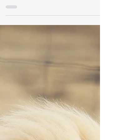
recibir un tratamiento y lugares a los que
entramos porque algo dentro de nosotras
necesita detenerse, respirar y comprender
qué está sucediendo realmente marilü
nace de esta segunda necesidad No es
simplemente un estudio de masajes, no es
un espacio esotérico superficial y no es un
lugar donde alguien te dice quién eres o
qué debes hacer Es un espacio de
transformación en Berna donde el cuerpo,
el trabajo energético, la astrología, el taro