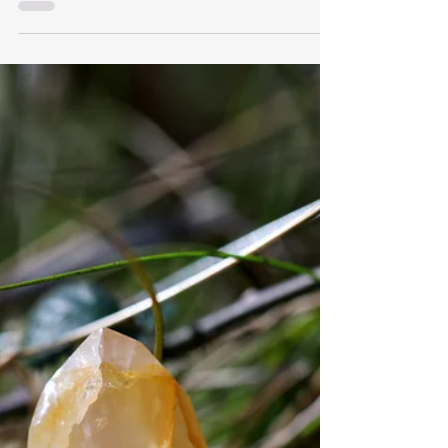
que se abren
Agosto 2026 Agosto llega como un mes
poderoso, luminoso, intenso, casi
magnético No es un mes cualquiera Es un
mes que lleva dentro de sí el fuego del Sol,
la memoria de la Tierra, la fuerza de los
portales y el movimiento profundo de los
eclipses Es como si el cielo nos dijera: ya
no puedes quedarte a mitad de camino
entre quien eras y quien estás llegando a
ser Agosto es el mes de Leo, del corazón,
de la luz, de la creatividad y de la
visibilidad Pero también es un mes que