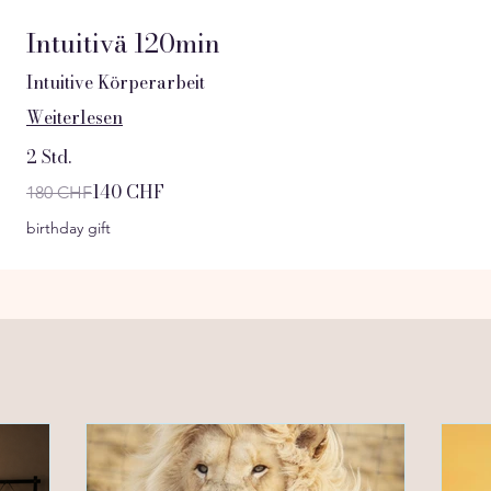
Intuitivä 120min
Intuitive Körperarbeit
Weiterlesen
2 Std.
180
140 CHF
180 CHF
Schweizer
Franken
birthday gift