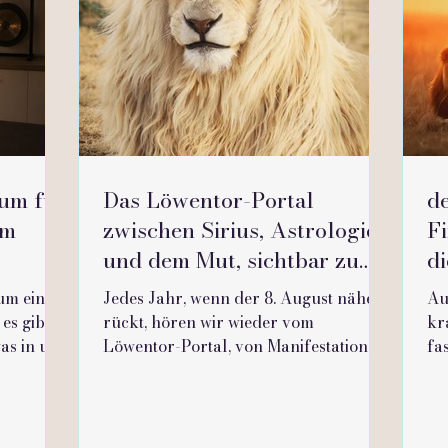
aum für
Das Löwentor-Portal
d
em
zwischen Sirius, Astrologie
Fi
und dem Mut, sichtbar zu
di
ommen
werden
 um eine
Jedes Jahr, wenn der 8. August näher
Au
es gibt
rückt, hören wir wieder vom
kr
was in uns
Löwentor-Portal, von Manifestation,
fa
n muss,
Fülle und grossen energetischen
ge
ist aus
Öffnungen Wie so oft in der
de
standen
spirituellen Welt haben sich rund um
Er
gestudio,
dieses Datum alte Erzählungen,
Po