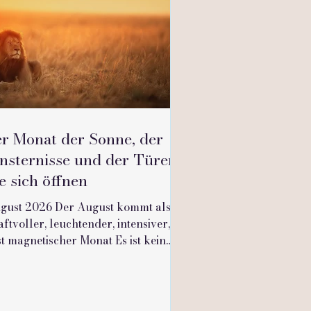
er Monat der Sonne, der
nsternisse und der Türen,
e sich öffnen
gust 2026 Der August kommt als
aftvoller, leuchtender, intensiver,
st magnetischer Monat Es ist kein
wöhnlicher Monat Es ist ein Monat,
r das Feuer der Sonne, die
innerung der Erde, die Kraft der
rtale und die tiefe Bewegung der