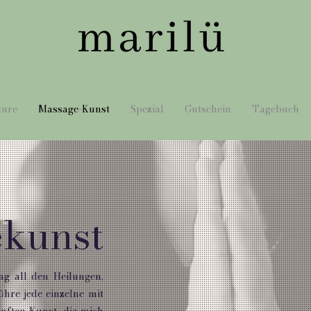
ture
Massage-Kunst
Spezial
Gutschein
Tagebuch
kunst
g all den Heilungen,
hre jede einzelne mit
nften Kunst, die mich