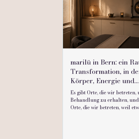
marilü in Bern: ein R
Transformation, in d
Körper, Energie und
Symbole zusammenk
Es gibt Orte, die wir betreten,
Behandlung zu erhalten, und 
Orte, die wir betreten, weil et
anhalten, atmen und verstehe
was wirklich geschieht marilü 
diesem zweiten Bedürfnis ent
Es ist nicht einfach ein Massa