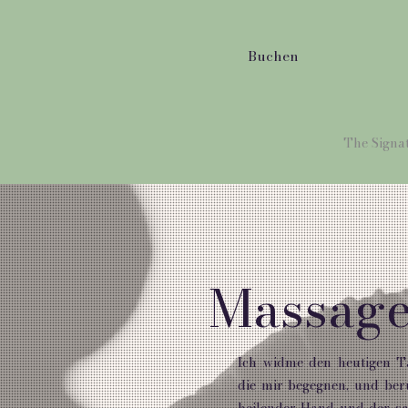
Buchen
The Signa
Massage
Ich widme den heutigen Ta
die mir begegnen, und berü
heilender Hand und der sa