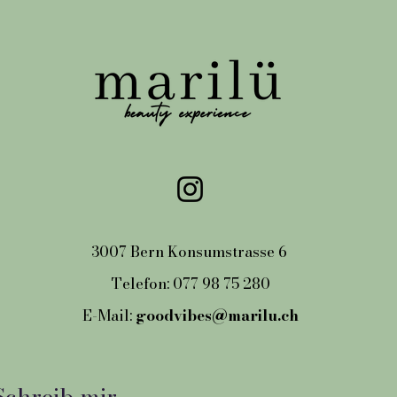
n, Entzündungen, eine kürzlich erfolgte Operation oder ander
3007 Bern Konsumstrasse 6
Telefon: 077 98 75 280
E-Mail:
goodvibes@marilu.ch
Schreib mir