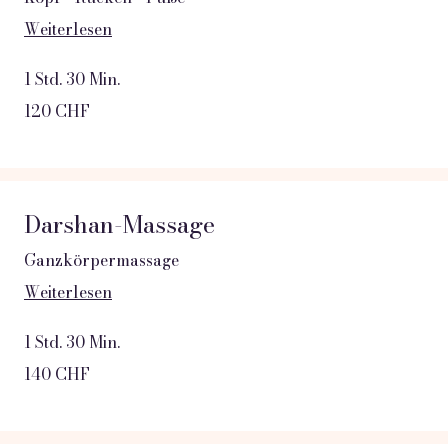
Weiterlesen
1 Std. 30 Min.
120
120 CHF
Schweizer
Franken
Darshan-Massage
Ganzkörpermassage
Weiterlesen
1 Std. 30 Min.
140
140 CHF
Schweizer
Franken