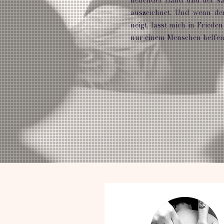
auszeichnet. Und wenn d
neigt, lasst mich in Friede
nur einem Menschen helfen