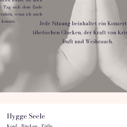
er Tag sich dem Ende
n ruhen, wenn ich auch
 konnte.
Jede Sitzung beinhaltet ein Konzert
tibetischen Glocken, der Kraft von Kris
Duft und Weihrauch.
Hygge Seele
Kopf - Rücken - Füße