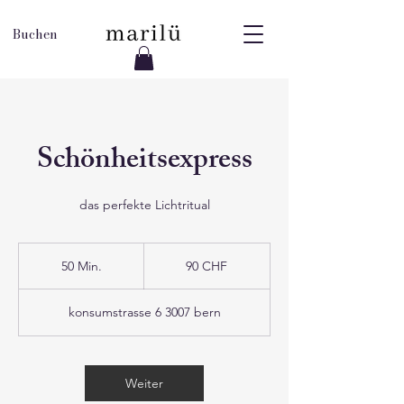
Buchen
Schönheitsexpress
das perfekte Lichtritual
90
Schweizer
50 Min.
5
90 CHF
Franken
0
M
konsumstrasse 6 3007 bern
i
n
.
Weiter