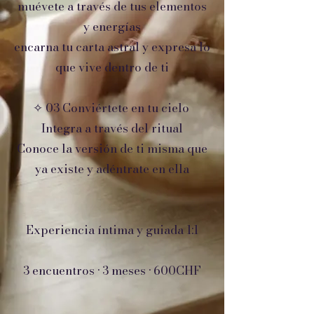
muévete a través de tus elementos
y energías
encarna tu carta astral y expresa lo
que vive dentro de ti
✧ 03 Conviértete en tu cielo
Integra a través del ritual
Conoce la versión de ti misma que
ya existe y adéntrate en ella
Experiencia íntima y guiada 1:1
3 encuentros · 3 meses · 600CHF