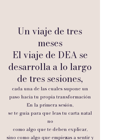
Un viaje de tres
meses
El viaje de DEA se
desarrolla a lo largo
de tres sesiones,
cada una de las cuales supone un
paso hacia tu propia transformación
En la primera sesión,
se te guía para que leas tu carta natal
no
como algo que te deben explicar,
sino como algo que empiezas a sentir y