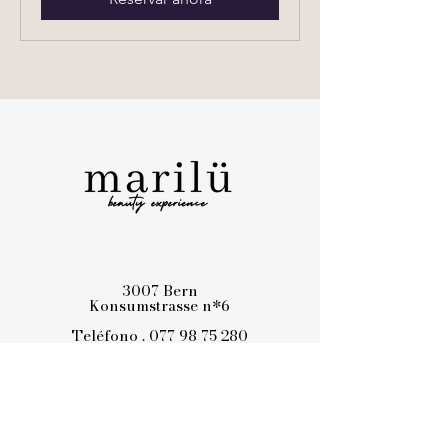
3007 Bern
Konsumstrasse n*6
Teléfono .
077 98 75 280
Correo electrónico
goodvibes@marilu.ch